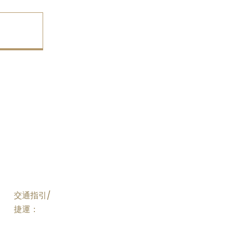
交通指引/
捷運：
搭乘至北門站步行約10分鐘;臺北車站/西門站步行約15分鐘