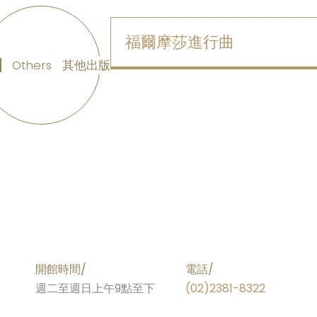
福爾摩莎進行曲
Others
其他出版
開館時間/
電話/
週二至週日上午9點至下
(02)2381-8322
午5點