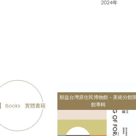
2024年
20年
順益台灣原住民博物館－美術分館
館專輯
Books
實體書籍