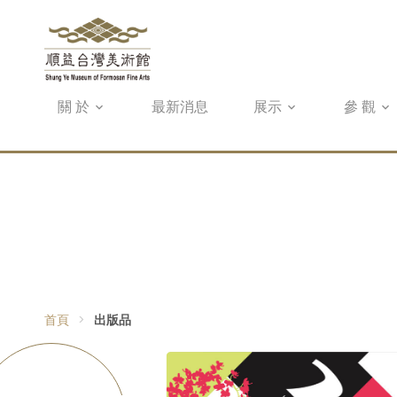
關 於
最新消息
展示
參 觀
首頁
出版品