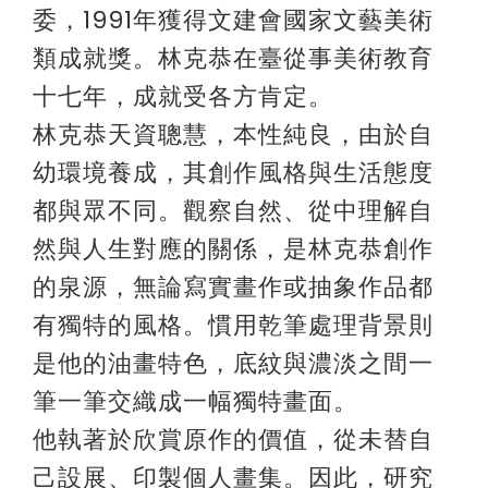
委，1991年獲得文建會國家文藝美術
類成就獎。林克恭在臺從事美術教育
十七年，成就受各方肯定。
林克恭天資聰慧，本性純良，由於自
幼環境養成，其創作風格與生活態度
都與眾不同。觀察自然、從中理解自
然與人生對應的關係，是林克恭創作
的泉源，無論寫實畫作或抽象作品都
有獨特的風格。慣用乾筆處理背景則
是他的油畫特色，底紋與濃淡之間一
筆一筆交織成一幅獨特畫面。
他執著於欣賞原作的價值，從未替自
己設展、印製個人畫集。因此，研究