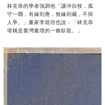
林克恭的學者強調他「謙沖自牧，孤
守一隅，有緣則應，無緣則藏，不與
人爭。」畫家李焜培也說：「林克恭
堪稱是臺灣畫壇的一條臥龍。」