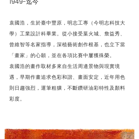
1949-迄今
袁國浩，生於臺中豐原，明志工專（今明志科技大
學）工業設計科畢業。從小接受葉火城、詹益秀、
曾維智等名家指導，深植藝術創作根基，也立下當
「畫家」的心願，並在各項比賽中屢獲殊榮。
袁國浩的畫作取材多來自生活周邊景物與現實境
遇，早期作畫追求色彩和諧、畫面安定，近年用色
則日趨強烈，運筆粗獷，不斷鑽研油彩特性及顏料
彩度。