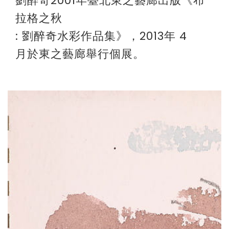
劉醉奇2001年臺北東之藝廊出版《布
拉格之秋
:
劉醉奇水彩作品集》，2013年
4
月於東之藝廊舉行個展。