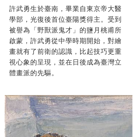
許武勇生於臺南，畢業自東京帝大醫
學部，光復後首位臺陽獎得主。受到
被譽為「野獸派鬼才」的鹽月桃甫所
啟蒙，許武勇從中學時期開始，對繪
畫就有了前衛的認識，比起技巧更重
視心象的呈現，並在日後成為臺灣立
體畫派的先驅。