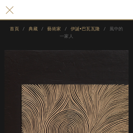
首頁
典藏
藝術家
伊誕•巴瓦瓦隆
風中的
一家人