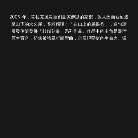
2009 年，莫拉克風災重創畫家伊誕的家鄉，族人因而被迫遷
至山下的永久屋，耆老感嘆：「在山上的風很香」，這句話
引發伊誕發展「紋砌刻畫」系列作品。作品中的主角是臺灣
原生百合，雖然被強風折腰彎曲，仍展現堅挺的生命力。漏
斗型花朵浮現祖靈之眼，隱喻風災後的排灣子民應與大地共
存共生。
伊誕畫家兼具詩人特質，透過紋砌方式刻畫家鄉風災之痛，
雖未描述災變情景，觀者卻可感受排灣族民求生存抗災的原
生活力。藝評家黃海鳴更評述：「伊誕的作品展現原住民藝
術在視覺文化上結合傳統與創新的成就，尤其是對於大自然
及山林風水等的闡述，更表達出與土地連結的真摯情感。