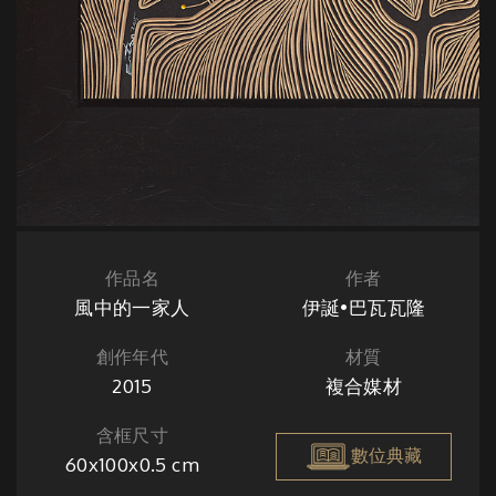
作品名
作者
風中的一家人
伊誕•巴瓦瓦隆
創作年代
材質
2015
複合媒材
含框尺寸
數位典藏
60x100x0.5 cm