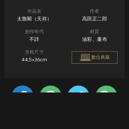
作品名
作者
太魯閣（天祥）
高田正二郎
創作年代
材質
不詳
油彩、畫布
含框尺寸
數位典藏
44.5×36cm