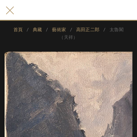
首頁
典藏
藝術家
高田正二郎
太魯閣
（天祥）